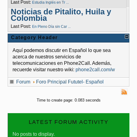
Last Post:
Estudia Inglés en Tr ...
Noticias de Pitalito, Huila y
Colombia
Last Post:
En Pleno Día sin Car ...
Category Header
Aquí podemos discutir en Español lo que sea
acerca de nuestros servicios de
telecomunicaciones en Phone2Call. Además,
recuerde visitar nuestro wiki:
phone2call.com/w
Forum
Foro Principal Fututel- Español
Time to create page: 0.083 seconds
LATEST FORUM ACTIVITY
No posts to display.