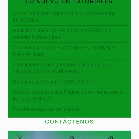
LO NUEVO EN TUTORIALES
Como Contactar a Mercadolibre, Mercadopago.
FUNCIONA
Habilitar el inicio de sesión de root SSH en el
servidor Debian Linux
Cambiar Dirección IP a Wordpress. En MySQL -
Base de datos
Cambiar fecha de corte automático de varios
usuarios a la vez en Mikrowisp
No puedo ingresar por SSH a Debian
Colocar cart.php u otra Página como Homepage o
Index en WHMCS
Funciones básicas de Iptables
CONTÁCTENOS