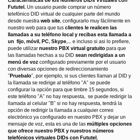
Características de los Números DIDs Virtuales con
Fututel.
Un usuario puede comprar un número
telefónico DID virtual de cualquier parte del mundo
desde nuestra
web site
, configurarlo muy fácilmente en
nuestro web para que tus
clientes le realicen las
llamadas a su teléfono local y recibas esta llamada a
un fijo, móvil, PC, Skype
,... e incluso si asi lo prefiere,
puede utilizar
nuestro PBX virtual gratuito
para que
las llamadas hechas a su DID
sean redirigidas a un
menú de voz
configurado previamente por el usuario
con diversas opciones de redireccionamiento
"
Pruebalo
", por ejemplo, si sus clientes llaman al DID y
la llamada se redirige al teléfono "A" se puede
configurar la opción para que timbre 15 segundos, si
este teléfono "A" no hay respuesta, se puede redirigir la
llamada al celular "B" si no hay respuesta, tendrá la
opción de redirigir la llamada a cualquier correo
electrónico ya configurado en nuestro PBX y dejar un
mensaje de voz, esta es una de las
múltiples opciones
que ofrece nuestro PBX y nuestros
números
telefónicos virtuales DIDs con Fututel
.