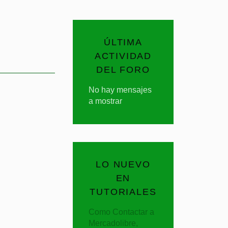
ÚLTIMA
ACTIVIDAD
DEL FORO
No hay mensajes
a mostrar
LO NUEVO
EN
TUTORIALES
Como Contactar a
Mercadolibre,