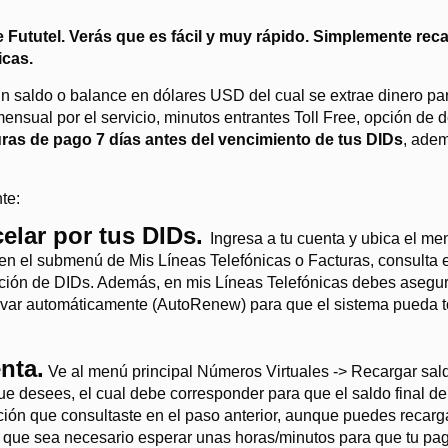
Fututel. Verás que es fácil y muy rápido. Simplemente rec
icas.
 saldo o balance en dólares USD del cual se extrae dinero par
ensual por el servicio, minutos entrantes Toll Free, opción de 
uras de pago 7 días antes del vencimiento de tus DIDs
, adem
te:
celar por tus DIDs.
Ingresa a tu cuenta y ubica el me
el submenú de Mis Líneas Telefónicas o Facturas, consulta e
ación de DIDs. Además, en mis Líneas Telefónicas debes asegur
ovar automáticamente (AutoRenew) para que el sistema pueda t
nta.
Ve al menú principal Números Virtuales -> Recargar sald
que desees, el cual debe corresponder para que el saldo final de
ción que consultaste en el paso anterior, aunque puedes recarg
 que sea necesario esperar unas horas/minutos para que tu pa