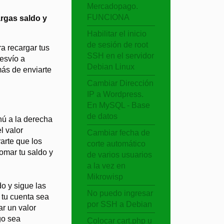
Mercadopago.
FUNCIONA
argas saldo y
Habilitar el inicio
de sesión de root
a recargar tus
SSH en el servidor
desvío a
Debian Linux
ás de enviarte
Cambiar Dirección
IP a Wordpress.
En MySQL - Base
de datos
nú a la derecha
l valor
Cambiar fecha de
arte que los
corte automático
omar tu saldo y
de varios usuarios
a la vez en
Mikrowisp
o y sigue las
No puedo ingresar
 tu cuenta sea
por SSH a Debian
ar un valor
go sea
Colocar cart.php u