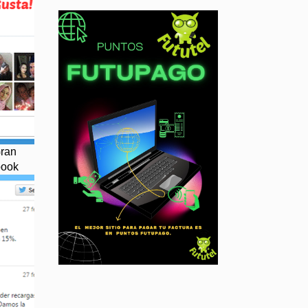
Gran
book